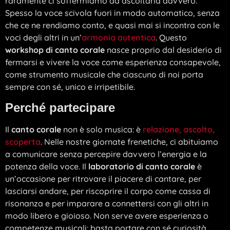
raramente ci soffermiamo ad ascoltarla davvero.
Spesso la voce scivola fuori in modo automatico, senza
che ce ne rendiamo conto, e quasi mai si incontra con le
voci degli altri in un’
armonia autentica
. Questo
workshop di canto corale
nasce proprio dal desiderio di
fermarsi e vivere la voce come esperienza consapevole,
come strumento musicale che ciascuno di noi porta
sempre con sé, unico e irripetibile.
Perché partecipare
Il
canto corale
non è solo musica: è
relazione, ascolto,
scoperta
. Nelle nostre giornate frenetiche, ci abituiamo
a comunicare senza percepire davvero l’energia e la
potenza della voce. Il
laboratorio di canto corale
è
un’occasione per ritrovare il piacere di cantare, per
lasciarsi andare, per riscoprire il corpo come cassa di
risonanza e per imparare a connettersi con gli altri in
modo libero e gioioso. Non serve avere esperienza o
competenze musicali: basta portare con sé curiosità,