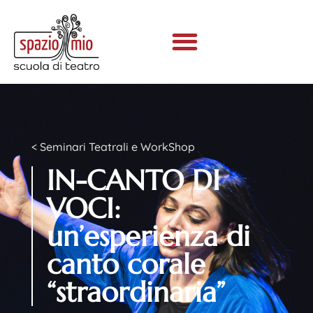
< Seminari Teatrali e WorkShop
IN-CANTO DI
VOCI:
un’esperienza di
canto corale
“straordinaria”