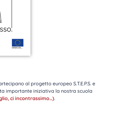
rtecipano al progetto europeo S.T.E.P.S. e
sta importante iniziativa la nostra scuola
io, ci incontrassimo…)
.