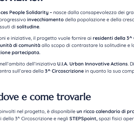
nces People Solidarity –
nasce dalla consapevolezza dei gr
l progressivo
invecchiamento
della popolazione e della cresc
ssuti di
solitudine
.
 e iniziative, il progetto vuole fornire ai
residenti della 3^
unità di comunità
allo scopo di contrastare la solitudine e l
ione partecipata.
nell’ambito dell’iniziativa
U.I.A. Urban Innovative Actions
. 
centra sull’area della
3^ Circoscrizione
in quanto la sua com
.: dove e come trovarle
oinvolti nel progetto, è disponibile
un ricco calendario di pro
hi della 3^ Circoscrizione e negli
STEPSpoint,
spazi fisici ape