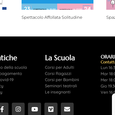
Spettacolo Affollata Solitudine
Spa
atiche
La Scuola
ORARI
Contatt
 della scuola
Corsi per Adulti
Lun 16:
i pagamento
Corsi Ragazzi
Mar 18:
ovid-19
Corsi per Bambini
Mer 18:
cy
Seminari teatrali
Gio 19.
cy
Le insegnanti
Ven 16: