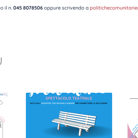
 il n.
045 8078506
oppure scrivendo a
politichecomunitari
U