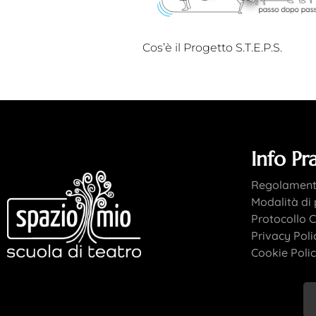
Cos’è il Progetto S.T.E.P.S.
Info Pr
Regolamento
Modalità d
Protocollo C
Privacy Poli
Cookie Poli