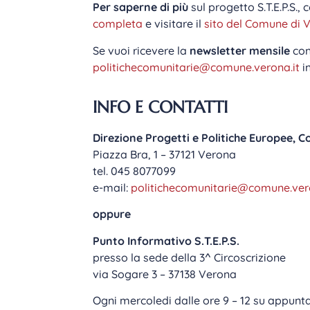
Per saperne di più
sul progetto S.T.E.P.S.
completa
e visitare il
sito del Comune di 
Se vuoi ricevere la
newsletter mensile
con 
politichecomunitarie@comune.verona.it
i
INFO E CONTATTI
Direzione Progetti e Politiche Europee, 
Piazza Bra, 1 – 37121 Verona
tel. 045 8077099
e-mail:
politichecomunitarie@comune.vero
oppure
Punto Informativo S.T.E.P.S.
presso la sede della 3^ Circoscrizione
via Sogare 3 – 37138 Verona
Ogni mercoledi dalle ore 9 – 12 su appun