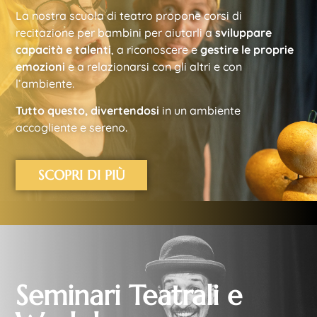
La nostra scuola di teatro propone corsi di
recitazione per bambini per aiutarli a
sviluppare
capacità e talenti
, a riconoscere e
gestire le proprie
emozioni
e a relazionarsi con gli altri e con
l’ambiente.
Tutto questo, divertendosi
in un ambiente
accogliente e sereno.
SCOPRI DI PIÙ
Seminari Teatrali e