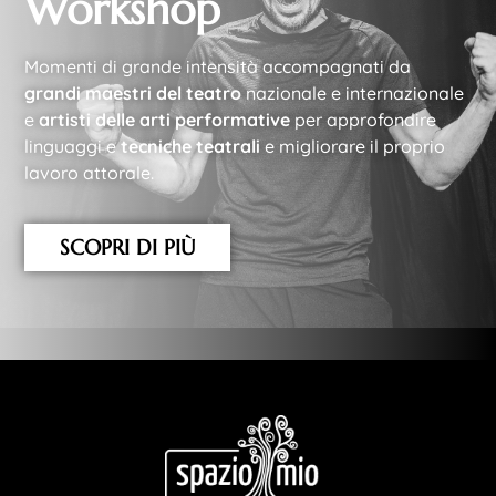
Workshop
Momenti di grande intensità accompagnati da
grandi maestri del teatro
nazionale e internazionale
e
artisti delle arti performative
per approfondire
linguaggi e
tecniche teatrali
e migliorare il proprio
lavoro attorale.
SCOPRI DI PIÙ