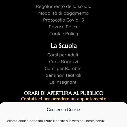
Regolamento della scuola
Modalità di pagamento
Protocollo Covid-19
Privacy Policy
Cookie Policy
La Scuola
Corsi per Adulti
Corsi Ragazzi
Corsi per Bambini
Seminari teatrali
Le insegnanti
ORARI DI APERTURA AL PUBBLICO
Contattaci per prendere un appuntamento
Lun 16:30-21:30
Consenso Cookie
Mar 18:00-20:00
Mer 18:00-21:30
Usiamo cookie per ottimizzare il nostro sito web ed i nostri servizi.
Gio 19.30-21:30