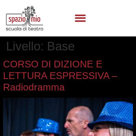
Livello:
Base
CORSO DI DIZIONE E
LETTURA ESPRESSIVA –
Radiodramma