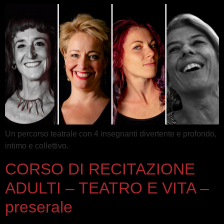
Un percorso teatrale con 4 insegnanti divertente e profondo,
intimo e collettivo.
CORSO DI RECITAZIONE
ADULTI – TEATRO E VITA –
preserale