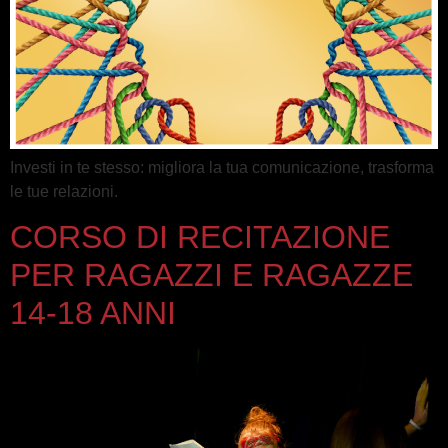
Investi in te stesso: migliora la tua comunicazione, trasforma
le tue relazioni.
CORSO DI RECITAZIONE
PER RAGAZZI E RAGAZZE
14-18 ANNI