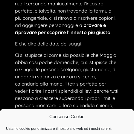
ruoli cercando maniacalmente l’incastro
perfetto, e talvolta, non trovando la formula
più congeniale, ci si ritrova a riscrivere copioni,
ad aggiungere personaggi e a
provare e
riprovare per scoprire l’innesto più giusto!
E che dire delle date dei saggi…
Ci si stupisce di come sia possibile che Maggio
abbia così poche domeniche, ci si stupisce che
a Giugno le persone scelgano, giustamente, di
andare in vacanza e ancora si cerca,
calendario alla mano, il tetris perfetto per
veder fiorire i nostri splendidi allievi, perché tutti
riescano a crescere superando i propri limiti e
possano mostrare la loro splendida chioma,
vivendo con gioia il loro momento!
Consenso Cookie
Poi improvvisamente arriva Marzo.
Usiamo cookie per ottimizzare il nostro sito web ed i nostri servizi.