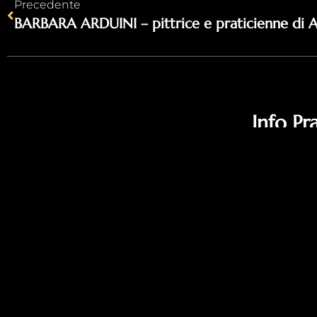
Precedente
BARBARA ARDUINI – pittrice e praticienne di 
Info Pr
Regolamento
Modalità d
Protocollo C
Privacy Poli
Cookie Poli