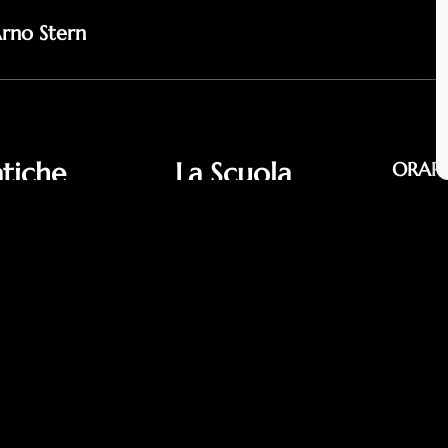
Arno Stern
atiche
La Scuola
ORARI
Contatt
 della scuola
Corsi per Adulti
Lun 16:
i pagamento
Corsi Ragazzi
Mar 18:
ovid-19
Corsi per Bambini
Mer 18:
cy
Seminari teatrali
Gio 19.
cy
Le insegnanti
Ven 16: