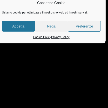
Successivo
Consenso Cookie
GIORNATA INTERNAZIONALE SULLA DISABILITÀ
Usiamo cookie per ottimizzare il nostro sito web ed i nostri servizi.
Accetta
Nega
Preferenze
Cookie Policy
Privacy Policy
 DI APERTURA AL PUBBLICO
aci per prendere un appuntamento
30-21:30
00-20:00
00-21:30
30-21:30
00-21:30