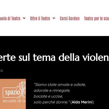
uola di Teatro
Oltre il Teatro
Corsi Gordon
Teatro per le sc
erte sul tema della viole
to
“Siamo state amate e odiate,
adorate e rinnegate,
baciate e uccise,
solo perché donne.”
(
Alda Merini
)