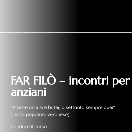
FAR FILÒ – incontri per
anziani
“A sette anni si è butei, a settanta sempre quei”
(Detto popolare veronese)
Conduce il corso