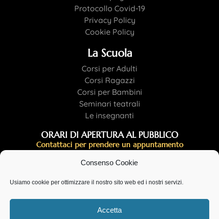
Protocollo Covid-19
Privacy Policy
Cookie Policy
La Scuola
Corsi per Adulti
Corsi Ragazzi
Corsi per Bambini
Seminari teatrali
Le insegnanti
ORARI DI APERTURA AL PUBBLICO
Contattaci per prendere un appuntamento
Lun 16:30-21:30
Consenso Cookie
Mar 18:00-20:00
Mer 18:00-21:30
Usiamo cookie per ottimizzare il nostro sito web ed i nostri servizi.
Gio 19.30-21:30
Ven 16:00-21:30
Accetta