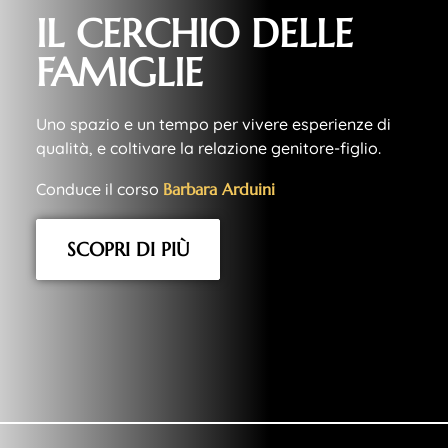
IL CERCHIO DELLE
FAMIGLIE
Uno spazio e un tempo per vivere esperienze di
qualità, e coltivare la relazione genitore-figlio.
Conduce il corso
B
a
r
b
a
r
a
A
r
d
u
i
n
i
SCOPRI DI PIÙ