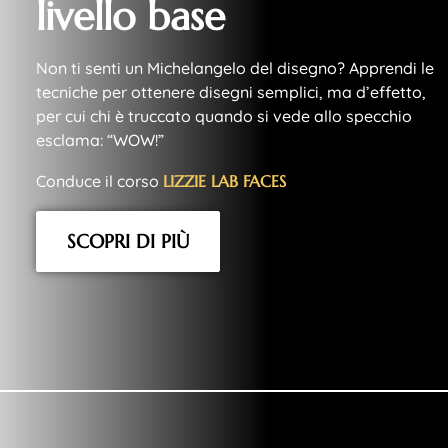
livello base
Non ti senti un Michelangelo del disegno? Apprendi le
tecniche per ottenere disegni semplici, ma d’effetto,
per cui chi è truccato quando si vede allo specchio
esclama: “WOW!”
Conduce il corso
L
I
Z
Z
I
E
L
A
B
F
A
C
E
S
SCOPRI DI PIÙ