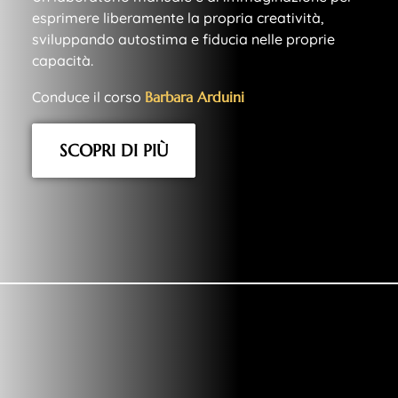
esprimere liberamente la propria creatività,
sviluppando autostima e fiducia nelle proprie
capacità.
Conduce il corso
B
a
r
b
a
r
a
A
r
d
u
i
n
i
SCOPRI DI PIÙ